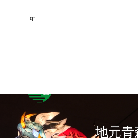
gf
地元青