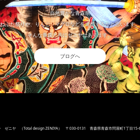
自然豊かな青森県
ねぶた祭りや、りんご、マグロなどを連想するかと思います。
そんな青森と共にゼニヤはあります。
ブログへ
ニヤ （Total design ZENIYA）
〒030-0131 青森県青森市問屋町1丁目15-