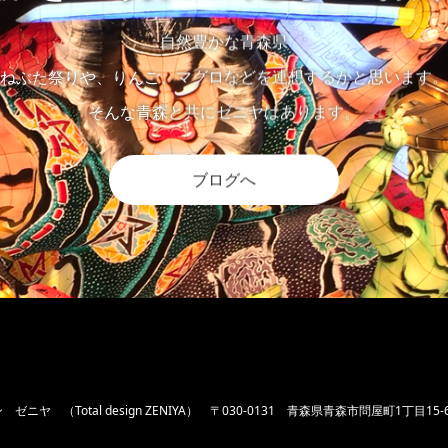
自然豊かな青森県
ねぶた祭りや、りんご、マグロなどを連想するかと思います。
そんな青森と共にゼニヤはあります。
ブログへ
ニヤ （Total design ZENIYA）
〒030-0131 青森県青森市問屋町1丁目15-