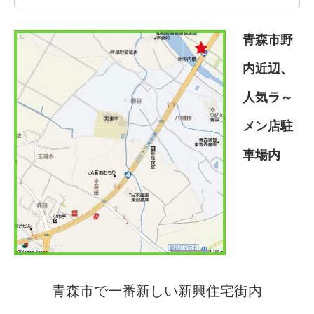
青森市野
内近辺、
人気ラ～
メン店駐
車場内
青森市で一番新しい新興住宅街内