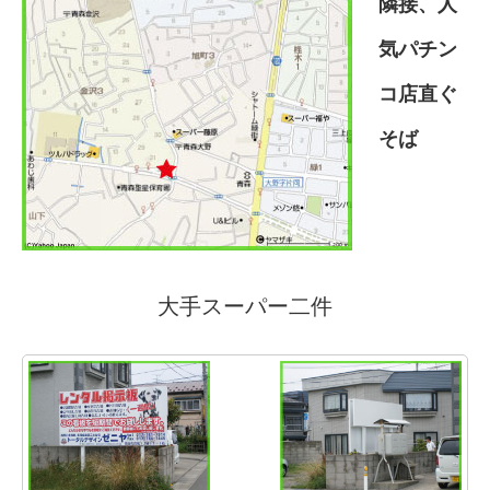
隣接、人
気パチン
コ店直ぐ
そば
大手スーパー二件