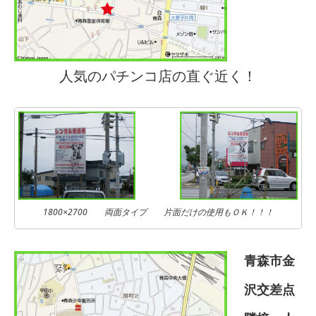
人気のパチンコ店の直ぐ近く！
1800×2700 両面タイプ 片面だけの使用もＯＫ！！！
青森市金
沢交差点