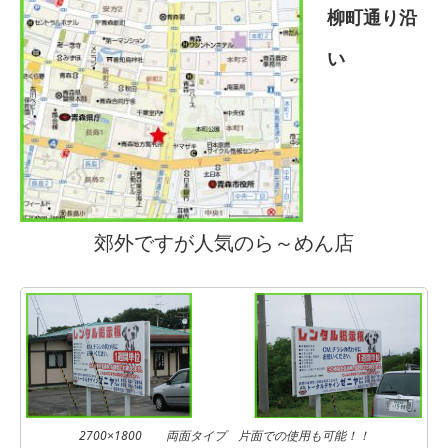
柳町通り沿
い
郊外ですが人気のら～めん店
2700×1800 両面タイプ 片面での使用も可能！！