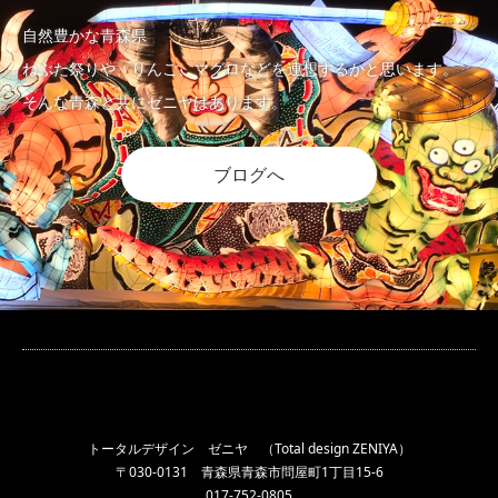
自然豊かな青森県
ねぶた祭りや、りんご、マグロなどを連想するかと思います。
そんな青森と共にゼニヤはあります。
ブログへ
トータルデザイン ゼニヤ （Total design ZENIYA）
〒030-0131 青森県青森市問屋町1丁目15-6
017-752-0805