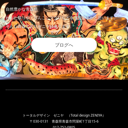
自然豊かな青森県
ねぶた祭りや、りんご、マグロなどを連想するかと思います。
そんな青森と共にゼニヤはあります。
ブログへ
トータルデザイン ゼニヤ （Total design ZENIYA）
〒030-0131 青森県青森市問屋町1丁目15-6
017-752-0805