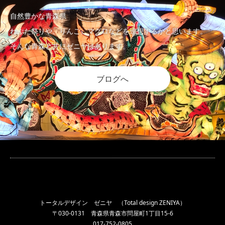
自然豊かな青森県
ねぶた祭りや、りんご、マグロなどを連想するかと思います。
そんな青森と共にゼニヤはあります。
ブログへ
トータルデザイン ゼニヤ （Total design ZENIYA）
〒030-0131 青森県青森市問屋町1丁目15-6
017-752-0805