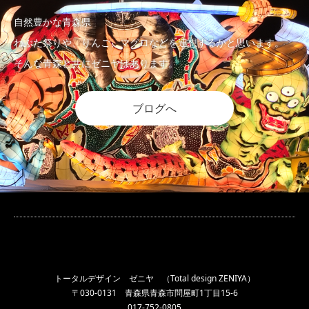
自然豊かな青森県
ねぶた祭りや、りんご、マグロなどを連想するかと思います。
そんな青森と共にゼニヤはあります。
ブログへ
トータルデザイン ゼニヤ （Total design ZENIYA）
〒030-0131 青森県青森市問屋町1丁目15-6
017-752-0805