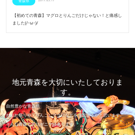
2017.05.17
青森県
【初めての青森】マグロとりんごだけじゃない！と痛感し
ました(/･ω･)/
地元青森を大切にいたしておりま
す。
自然豊かな青森県
ねぶた祭りや、りんご、マグロなどを連想するかと思います。
そんな青森と共にゼニヤはあります。