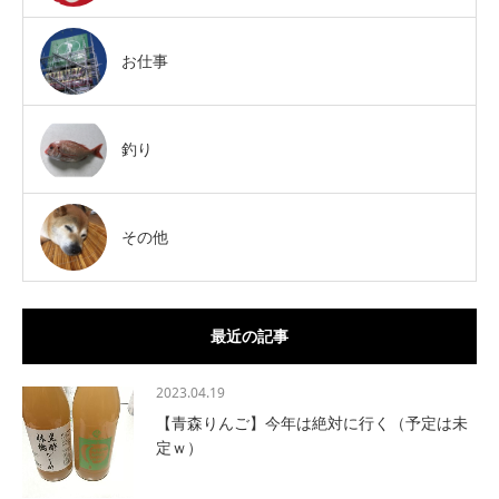
お仕事
釣り
その他
最近の記事
2023.04.19
【青森りんご】今年は絶対に行く（予定は未
定ｗ）